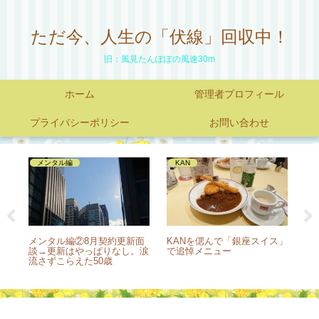
ただ今、人生の「伏線」回収中！
旧：風見たんぽぽの風速30m
ホーム
管理者プロフィール
プライバシーポリシー
お問い合わせ
メンタル編
KAN
せ
メンタル編②8月契約更新面
KANを偲んで「銀座スイス」
ケ
外で
談→更新はやっぱりなし。涙
で追悼メニュー
技
流さずこらえた50歳
実