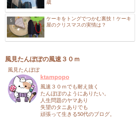
歳
ケーキをトングでつかむ裏技！ケーキ
屋のクリスマスの実情は？
風見たんぽぽの風速３０ｍ
風見たんぽぽ
ktampopo
風速３０ｍでも耐え抜く
たんぽぽのようにありたい。
人生問題のヤマあり
失望のタニありでも
頑張って生きる50代のブログ。