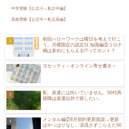
中学受験【公立小→私立中編】
高校受験【公立中ー私立高編】
初回ハローワークは曜日を考えて行こ
う。月曜固定の認定日 知識編⑤コロナ
禍は多めにもらえる!?ってホント？
ヨセッティ～オンライン寄せ書き～
私、派遣には向いていません。50代再
就職は派遣以外で探したい。
メンタル編②8月契約更新面談→更新
はやっぱりなし。涙流さずこらえた50