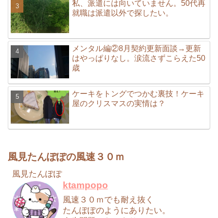
私、派遣には向いていません。50代再
就職は派遣以外で探したい。
メンタル編②8月契約更新面談→更新
はやっぱりなし。涙流さずこらえた50
歳
ケーキをトングでつかむ裏技！ケーキ
屋のクリスマスの実情は？
風見たんぽぽの風速３０ｍ
風見たんぽぽ
ktampopo
風速３０ｍでも耐え抜く
たんぽぽのようにありたい。