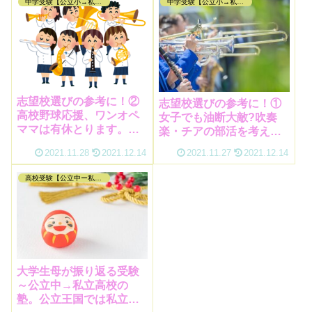
中学受験【公立小→私立中編】
中学受験【公立小→私立中編】
志望校選びの参考に！②
志望校選びの参考に！①
高校野球応援、ワンオペ
女子でも油断大敵?吹奏
ママは有休とります。吹
楽・チアの部活を考えて
奏楽部の７月８月
いるなら野球部をチェッ
2021.11.28
2021.12.14
2021.11.27
2021.12.14
ク
高校受験【公立中ー私立高編】
大学生母が振り返る受験
～公立中→私立高校の
塾。公立王国では私立の