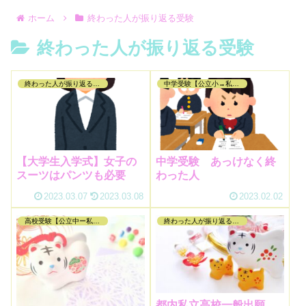
ホーム
終わった人が振り返る受験
終わった人が振り返る受験
終わった人が振り返る受験
中学受験【公立小→私立中編】
【大学生入学式】女子の
中学受験 あっけなく終
スーツはパンツも必要
わった人
2023.03.07
2023.03.08
2023.02.02
高校受験【公立中ー私立高編】
終わった人が振り返る受験
都内私立高校一般出願。