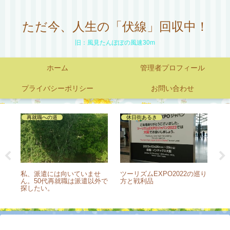
ただ今、人生の「伏線」回収中！
旧：風見たんぽぽの風速30m
ホーム
管理者プロフィール
プライバシーポリシー
お問い合わせ
再就職への道
休日街あるき
る？
私、派遣には向いていませ
ツーリズムEXPO2022の巡り
知
じ派
ん。50代再就職は派遣以外で
方と戦利品
は
探したい。
有
合