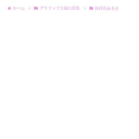
ホーム
アラフィフ主婦の日常
休日街あるき