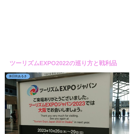
ツーリズムEXPO2022の巡り方と戦利品
休日街あるき