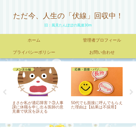
ただ今、人生の「伏線」回収中！
旧：風見たんぽぽの風速30m
ホーム
管理者プロフィール
プライバシーポリシー
お問い合わせ
仕事を辞めたい
いろんな仕事
らえ
【3月退社】辞めるとなると
ケーキをトングでつかむ裏
仕
】
優しくなる人達？
技！ケーキ屋のクリスマスの
あ
実情は？