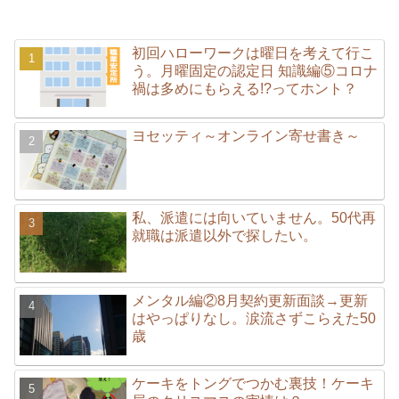
初回ハローワークは曜日を考えて行こ
う。月曜固定の認定日 知識編⑤コロナ
禍は多めにもらえる!?ってホント？
ヨセッティ～オンライン寄せ書き～
私、派遣には向いていません。50代再
就職は派遣以外で探したい。
メンタル編②8月契約更新面談→更新
はやっぱりなし。涙流さずこらえた50
歳
ケーキをトングでつかむ裏技！ケーキ