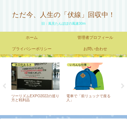
ただ今、人生の「伏線」回収中！
旧：風見たんぽぽの風速30m
ホーム
管理者プロフィール
プライバシーポリシー
お問い合わせ
休日街あるき
いろんな仕事
ート
ツーリズムEXPO2022の巡り
電車で「前リュックで座る
高
方と戦利品
人」
る