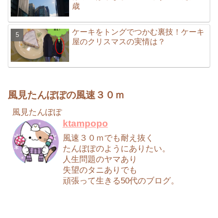
歳
ケーキをトングでつかむ裏技！ケーキ
屋のクリスマスの実情は？
風見たんぽぽの風速３０ｍ
風見たんぽぽ
ktampopo
風速３０ｍでも耐え抜く
たんぽぽのようにありたい。
人生問題のヤマあり
失望のタニありでも
頑張って生きる50代のブログ。