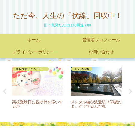
ただ今、人生の「伏線」回収中！
旧：風見たんぽぽの風速30m
ホーム
管理者プロフィール
プライバシーポリシー
お問い合わせ
高校受験【公立中ー私立高編】
メンタル編
裏
高校受験日に親が付き添いす
メンタル編①派遣切り50歳だ
知
スの
るか
よ、どうするんだ私
は
有
合