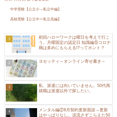
中学受験【公立小→私立中編】
高校受験【公立中ー私立高編】
初回ハローワークは曜日を考えて行こ
う。月曜固定の認定日 知識編⑤コロナ
禍は多めにもらえる!?ってホント？
ヨセッティ～オンライン寄せ書き～
私、派遣には向いていません。50代再
就職は派遣以外で探したい。
メンタル編②8月契約更新面談→更新
はやっぱりなし。涙流さずこらえた50