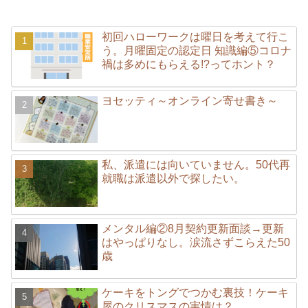
初回ハローワークは曜日を考えて行こ
う。月曜固定の認定日 知識編⑤コロナ
禍は多めにもらえる!?ってホント？
ヨセッティ～オンライン寄せ書き～
私、派遣には向いていません。50代再
就職は派遣以外で探したい。
メンタル編②8月契約更新面談→更新
はやっぱりなし。涙流さずこらえた50
歳
ケーキをトングでつかむ裏技！ケーキ
屋のクリスマスの実情は？