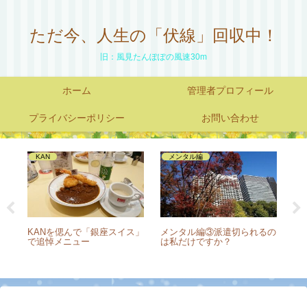
ただ今、人生の「伏線」回収中！
旧：風見たんぽぽの風速30m
ホーム
管理者プロフィール
プライバシーポリシー
お問い合わせ
KAN
メンタル編
巡り
KANを偲んで「銀座スイス」
メンタル編③派遣切られるの
ケ
で追悼メニュー
は私だけですか？
技
実