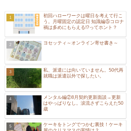
初回ハローワークは曜日を考えて行こ
う。月曜固定の認定日 知識編⑤コロナ
禍は多めにもらえる!?ってホント？
ヨセッティ～オンライン寄せ書き～
私、派遣には向いていません。50代再
就職は派遣以外で探したい。
メンタル編②8月契約更新面談→更新
はやっぱりなし。涙流さずこらえた50
歳
ケーキをトングでつかむ裏技！ケーキ
屋のクリスマスの実情は？