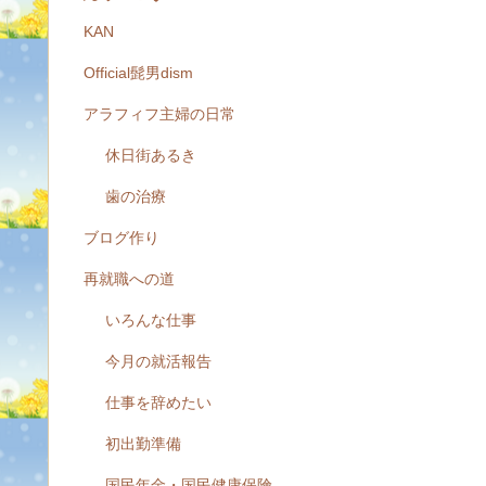
KAN
Official髭男dism
アラフィフ主婦の日常
休日街あるき
歯の治療
ブログ作り
再就職への道
いろんな仕事
今月の就活報告
仕事を辞めたい
初出勤準備
国民年金・国民健康保険