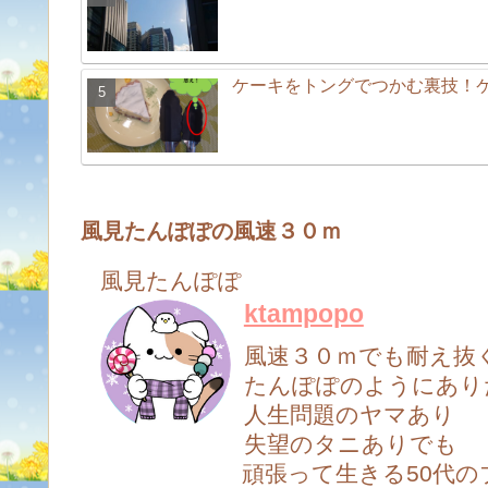
ケーキをトングでつかむ裏技！
風見たんぽぽの風速３０ｍ
風見たんぽぽ
ktampopo
風速３０ｍでも耐え抜
たんぽぽのようにあり
人生問題のヤマあり
失望のタニありでも
頑張って生きる50代の