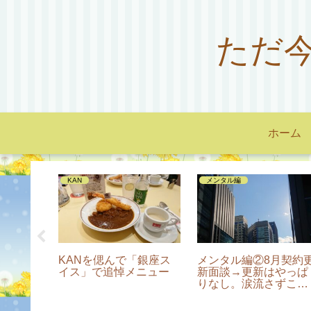
ただ
ホーム
KAN
メンタル編
ンライ
KANを偲んで「銀座ス
メンタル編②8月契約
イス」で追悼メニュー
新面談→更新はやっぱ
りなし。涙流さずこら
えた50歳