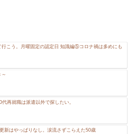
て行こう。月曜固定の認定日 知識編⑤コロナ禍は多めにも
き～
0代再就職は派遣以外で探したい。
更新はやっぱりなし。涙流さずこらえた50歳