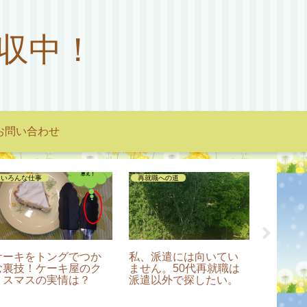
収中！
お問い合わせ
いろんな仕事
再就職への道
メンタル
ケーキをトングでつか
私、派遣には向いてい
まさか
む裏技！ケーキ屋のク
ません。50代再就職は
③人事
リスマスの実情は？
派遣以外で探したい。
出＆医
況を訴