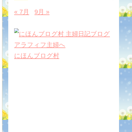
« 7月
9月 »
にほんブログ村