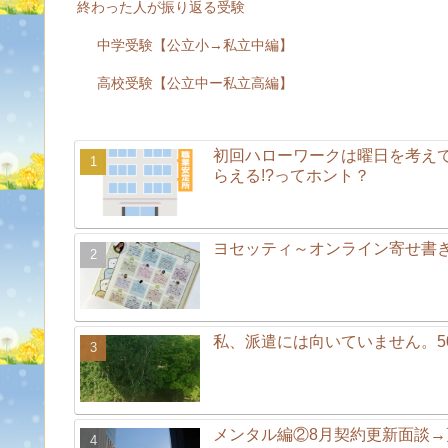
終わった人が振り返る受験
中学受験【公立小→私立中編】
高校受験【公立中ー私立高編】
初回ハローワークは曜日を考え
らえる!?ってホント？
ヨセッティ～オンライン寄せ書
私、派遣には向いていません。5
メンタル編②8月契約更新面談→