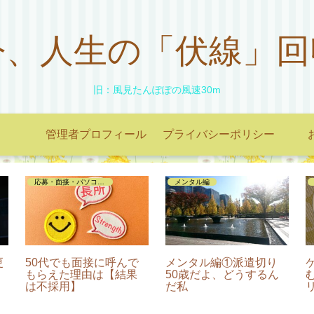
今、人生の「伏線」回
旧：風見たんぽぽの風速30m
管理者プロフィール
プライバシーポリシー
応募・面接・パソコンテスト
メンタル編
更
50代でも面接に呼んで
メンタル編①派遣切り
もらえた理由は【結果
50歳だよ、どうするん
は不採用】
だ私