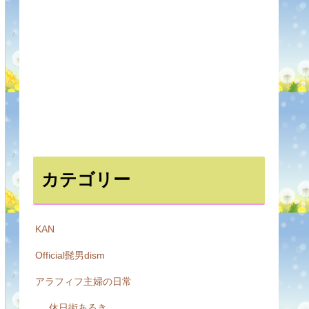
カテゴリー
KAN
Official髭男dism
アラフィフ主婦の日常
休日街あるき