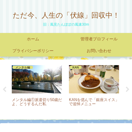
ただ今、人生の「伏線」回収中！
旧：風見たんぽぽの風速30m
ホーム
管理者プロフィール
プライバシーポリシー
お問い合わせ
応募・面接・パソコンテスト
いろんな仕事
ス」
50代でも面接に呼んでもらえ
電車で「前リュックで座る
ツ
た理由は【結果は不採用】
人」
方