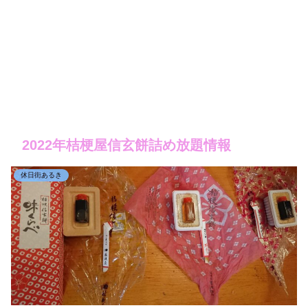
2022年桔梗屋信玄餅詰め放題情報
休日街あるき