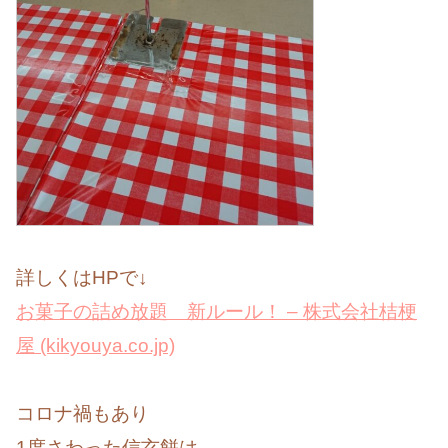
詳しくはHPで↓
お菓子の詰め放題 新ルール！ – 株式会社桔梗
屋 (kikyouya.co.jp)
コロナ禍もあり
1度さわった信玄餅は