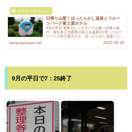
日帰り山梨！ほったらかし温泉とフルー
ツパーク富士屋ホテル
9月の平日 電車＆レンタカーで山梨へ日帰り旅
行。新日本三大夜景の見える温泉2か所（フルー
ツパーク富士屋ホテル・ほったらかし温泉）に行
ってきました。次の連休どこ行こう、の参考にし
2022.09.20
tampopokaze.net
てみてください。
9月の平日で7：25終了