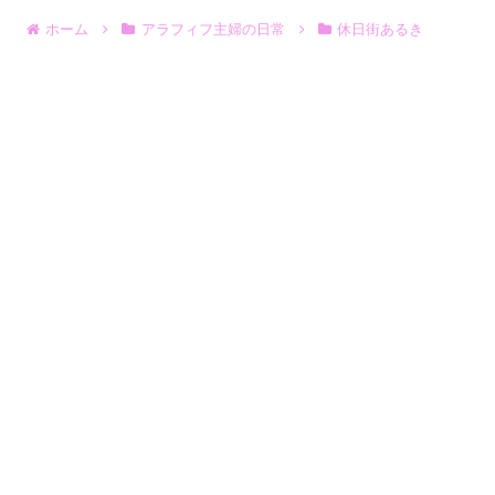
ホーム
アラフィフ主婦の日常
休日街あるき