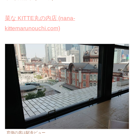
菜な KITTE丸の内店 (nana-
kittemarunouchi.com)
窓側の席は駅舎ビュー