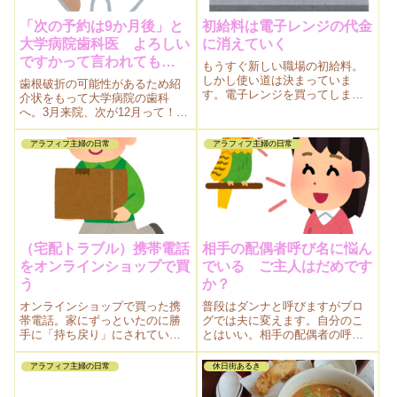
「次の予約は9か月後」と
初給料は電子レンジの代金
大学病院歯科医 よろしい
に消えていく
ですかって言われても…
もうすぐ新しい職場の初給料。
しかし使い道は決まっていま
歯根破折の可能性があるため紹
す。電子レンジを買ってしまっ
介状をもって大学病院の歯科
たのです。電子レンジ代を稼ぐ
へ。3月来院、次が12月って！歯
までは辞められないぞ、と1ヶ月
ぐきブヨブヨをほっておけとい
がんばりました。
うのか。
アラフィフ主婦の日常
アラフィフ主婦の日常
（宅配トラブル）携帯電話
相手の配偶者呼び名に悩ん
をオンラインショップで買
でいる ご主人はだめです
う
か？
オンラインショップで買った携
普段はダンナと呼びますがブロ
帯電話。家にずっといたのに勝
グでは夫に変えます。自分のこ
手に「持ち戻り」にされていま
とはいい。相手の配偶者の呼び
した。また宅配トラブルか？
名が難しい。失礼のないように
したいけど。ネットにはたくさ
アラフィフ主婦の日常
休日街あるき
んの意見がありすぎで、悩んで
しまいます。「3回目夫の職場で