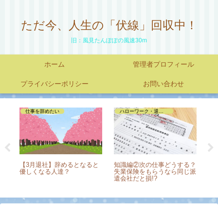
ただ今、人生の「伏線」回収中！
旧：風見たんぽぽの風速30m
ホーム
管理者プロフィール
プライバシーポリシー
お問い合わせ
再就職への道
応募・面接・パソコンテスト
る？
私、派遣には向いていませ
50代でも面接に呼んでもらえ
高
じ派
ん。50代再就職は派遣以外で
た理由は【結果は不採用】
る
探したい。