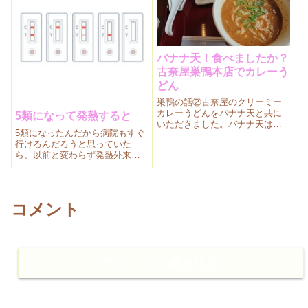
職域接種をした」のブログを書
くときに思ったことです。
バナナ天！食べましたか？
古奈屋巣鴨本店でカレーう
どん
巣鴨の話②古奈屋のクリーミー
カレーうどんをバナナ天と共に
5類になって発熱すると
いただきました。バナナ天は別
5類になったんだから病院もすぐ
皿で提供。カレーでちょい辛に
行けるんだろうと思っていた
なったお口をバナナが調和して
ら、以前と変わらず発熱外来を
いきます。とってもおいしい顔
探す苦労。結局大変なんじゃ
して食べていたら…びっくりエ
ん！と具合が悪いのにさらに具
ピソードつきです。
合が悪くなりそうな思いをして
やっとの思いで病院へ行けまし
コメント
た。
コメントを書き込む