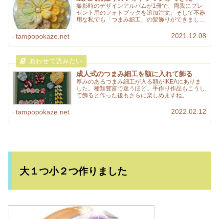
撮影時のデザインアルバムが1冊で、両親にプレ
ゼント用のフォトブックを追加注文。そして不器
用な私でも「つまみ細工」の髪飾りができまし
た。折ってボンドで留めるだけ。簡単にできます
よ。
2021.12.08
tampopokaze.net
成人式のつまみ細工を額に入れて飾る
厚みのあるつまみ細工が入る額がIKEAにありま
した。種類豊富で迷うほど。手作り作品もこうし
て飾ると作った後もさらに楽しめますね。
2022.02.12
tampopokaze.net
大１つ小２つ作りました