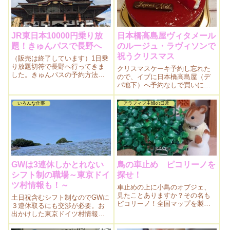
JR東日本10000円乗り放
日本橋高島屋ヴィタメール
題！きゅんパスで長野へ
のルージュ・ラヴィソンで
祝うクリスマス
（販売は終了しています）1日乗
り放題切符で長野へ行ってきま
クリスマスケーキ予約し忘れた
した。きゅんパスの予約方法、
ので、イブに日本橋高島屋（デ
詳しく教えます！
パ地下）へ予約なしで買いにい
きました。混み具合が心配。14
時、ケーキはまだ売ってい
いろんな仕事
アラフィフ主婦の日常
る？？
GWは3連休しかとれない
鳥の車止め ピコリーノを
シフト制の職場～東京ドイ
探せ！
ツ村情報も！～
車止めの上に小鳥のオブジェ、
見たことありますか？その名も
土日祝含むシフト制なのでGWに
ピコリーノ！全国マップを製造
３連休取るにも交渉が必要。お
者の株式会社サンポールが作っ
出かけした東京ドイツ村情報も
ているそう。タモリ俱楽部で紹
あります。
介されました。ピコリーノのガ