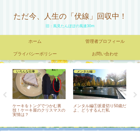
ただ今、人生の「伏線」回収中！
旧：風見たんぽぽの風速30m
ホーム
管理者プロフィール
プライバシーポリシー
お問い合わせ
いろんな仕事
メンタル編
ート
ケーキをトングでつかむ裏
メンタル編①派遣切り50歳だ
ツ
技！ケーキ屋のクリスマスの
よ、どうするんだ私
方
実情は？