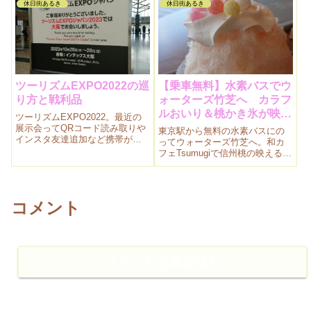
休日街あるき
休日街あるき
チャもあり、やっと入手。撮影
も楽しかったです。
ツーリズムEXPO2022の巡
【乗車無料】水素バスでウ
り方と戦利品
ォーターズ竹芝へ カラフ
ルおいり＆桃かき氷が映え
ツーリズムEXPO2022。最近の
る♪
展示会ってQRコード読み取りや
東京駅から無料の水素バスにの
インスタ友達追加など携帯がな
ってウォーターズ竹芝へ。和カ
いと何ももらえないのねという
フェTsumugiで信州桃の映えるか
感じ。次回へ向けての備忘録で
き氷をいただく平日休み。贅沢
す。
な時間を過ごしました。
コメント
コメントを書き込む