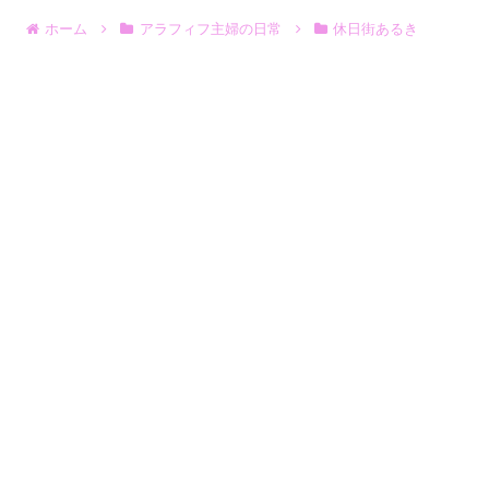
ホーム
アラフィフ主婦の日常
休日街あるき