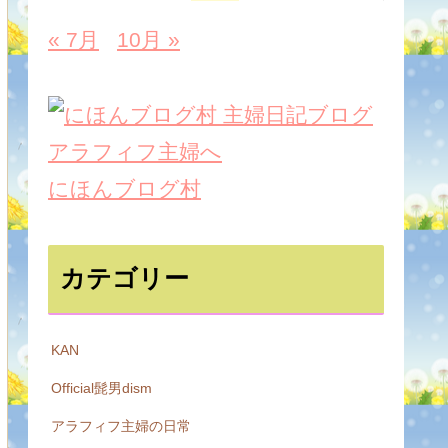
« 7月
10月 »
にほんブログ村
カテゴリー
KAN
Official髭男dism
アラフィフ主婦の日常