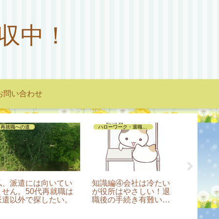
収中！
お問い合わせ
再就職への道
ハローワーク・退職手続き編
私、派遣には向いてい
知識編④会社は冷たい
高校受
ません。50代再就職は
が役所はやさしい！退
添いす
派遣以外で探したい。
職後の手続き有難い制
度みつけた（会社都合
退職）