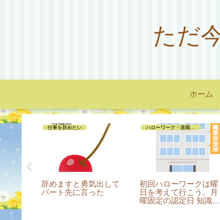
ただ
ホーム
仕事を辞めたい
ハローワーク・退職手続き編
辞めた
辞めますと勇気出して
初回ハローワークは曜
パート先に言った
日を考えて行こう。月
曜固定の認定日 知識
⑤コロナ禍は多めにも
らえる!?ってホント？