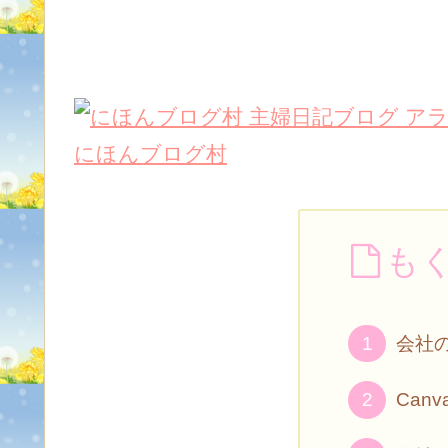
にほんブログ村
も
会社の
Can