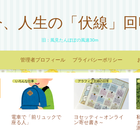
今、人生の「伏線」回
旧：風見たんぽぽの風速30m
管理者プロフィール
プライバシーポリシー
いろんな仕事
アラフィフ主婦の日常
電車で「前リュックで
ヨセッティ～オンライ
座る人」
ン寄せ書き～
編