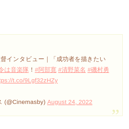
監督インタビュー｜「成功者を描きたい
令は音楽隊
！
#阿部寛
#清野菜名
#磯村勇
tps://t.co/9Lgf32zHZy
(@Cinemasby)
August 24, 2022