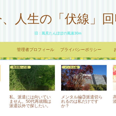
今、人生の「伏線」回
旧：風見たんぽぽの風速30m
管理者プロフィール
プライバシーポリシー
再就職への道
メンタル編
私、派遣には向いてい
メンタル編③派遣切ら
ません。50代再就職は
れるのは私だけです
編
派遣以外で探したい。
か？