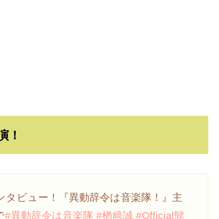
演！
に単独インタビュー！『異動辞令は音楽隊！』主
で
#異動辞令は音楽隊
#楢﨑誠
#Official髭