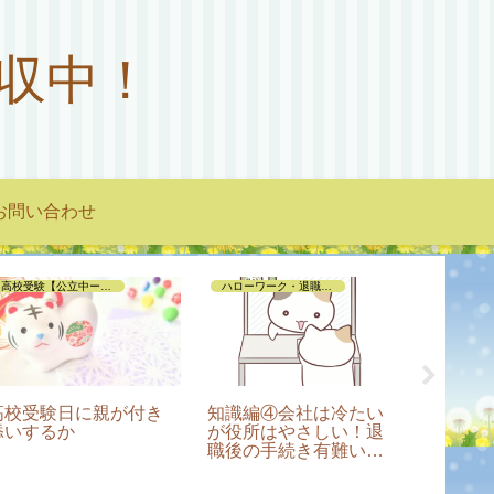
収中！
お問い合わせ
高校受験【公立中ー私立高編】
ハローワーク・退職手続き編
いろんな
高校受験日に親が付き
知識編④会社は冷たい
電車で
添いするか
が役所はやさしい！退
座る人
職後の手続き有難い制
度みつけた（会社都合
退職）