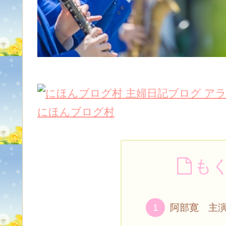
にほんブログ村
も
阿部寛 主