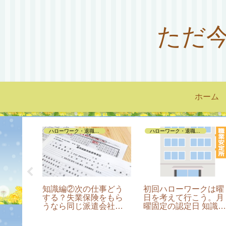
ただ
ホーム
ハローワーク・退職手続き編
ハローワーク・退職手続き編
遣切り
知識編②次の仕事どう
初回ハローワークは曜
うするん
する？失業保険をもら
日を考えて行こう。月
うなら同じ派遣会社だ
曜固定の認定日 知識
と損!?
⑤コロナ禍は多めにも
らえる!?ってホント？