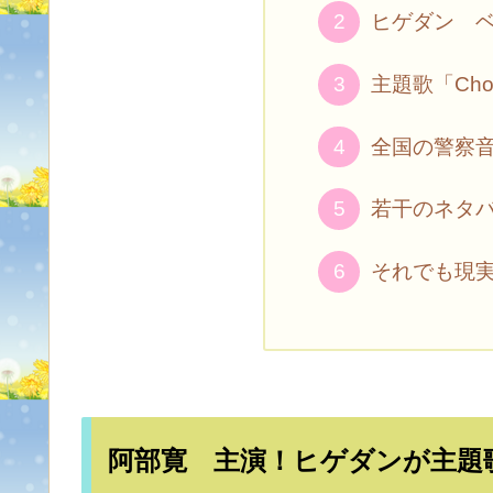
ヒゲダン 
主題歌「Cho
全国の警察
若干のネタ
それでも現
阿部寛 主演！ヒゲダンが主題