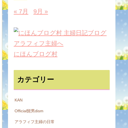
« 7月
9月 »
にほんブログ村
カテゴリー
KAN
Official髭男dism
アラフィフ主婦の日常