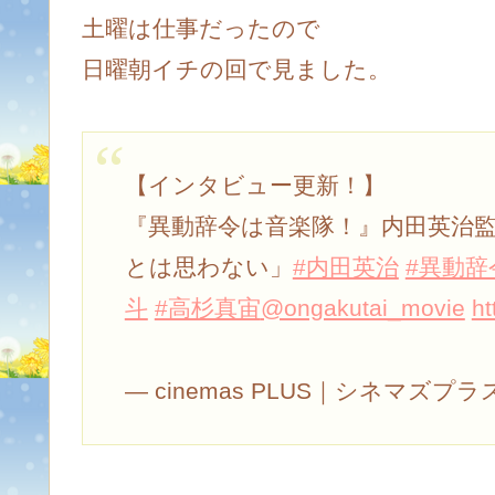
土曜は仕事だったので
日曜朝イチの回で見ました。
【インタビュー更新！】
『異動辞令は音楽隊！』内田英治
とは思わない」
#内田英治
#異動辞
斗
#高杉真宙
@ongakutai_movie
ht
— cinemas PLUS｜シネマズプラス 