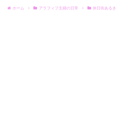
ホーム
アラフィフ主婦の日常
休日街あるき