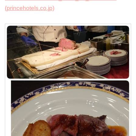
(princehotels.co.jp)