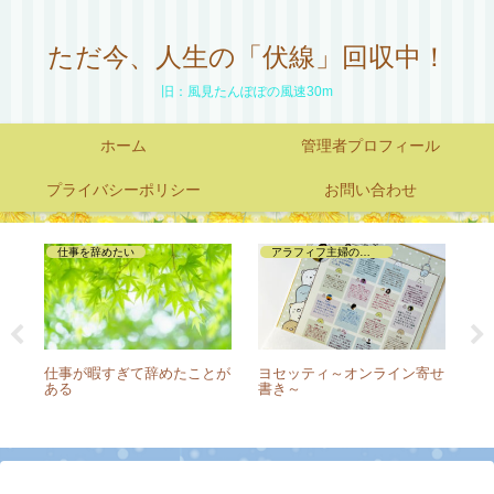
ただ今、人生の「伏線」回収中！
旧：風見たんぽぽの風速30m
ホーム
管理者プロフィール
プライバシーポリシー
お問い合わせ
応募・面接・パソコンテスト
メンタル編
寄せ
50代でも面接に呼んでもらえ
メンタル編③派遣切られるの
【
た理由は【結果は不採用】
は私だけですか？
優