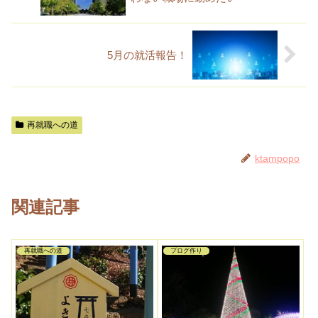
5月の就活報告！
再就職への道
ktampopo
関連記事
再就職への道
ブログ作り