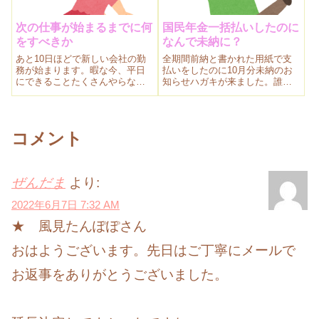
次の仕事が始まるまでに何
国民年金一括払いしたのに
をすべきか
なんで未納に？
あと10日ほどで新しい会社の勤
全期間前納と書かれた用紙で支
務が始まります。暇な今、平日
払いをしたのに10月分未納のお
にできることたくさんやらない
知らせハガキが来ました。誰の
と。書きだして見ましたが全部
ミス？役所？年金事務所？ま、
終わらなそう。
私の見落としなんだけど。全納
と前納は違うのか。落とし穴に
みなさんが落ちないようブログ
コメント
に書きます。
ぜんだま
より:
2022年6月7日 7:32 AM
★ 風見たんぽぽさん
おはようございます。先日はご丁寧にメールで
お返事をありがとうございました。