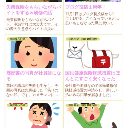
失業保険をもらいながらバ
ブログ投稿１周年！
イトをする＆研修の話
11月1日はブログ初投稿から1
年！1年後、こうなっているとは
失業保険をもらいながらバイ
思いもしなかった職に就いてい
ト、申請すれば大丈夫です。そ
ます。だいぶ立ち直ったかな。
の際の注意点やバイトの扱いに
なる仕事についてお話します。
バイトの研修についてもお話し
再就職への道
国民年金・国民健康保険
ます。
履歴書の写真が社員証にな
国民健康保険軽減措置はほ
る
んとにすごく安くなった
前回の職場の失敗を生かし、今
会社都合退職なので国民健康保
回の写真は先月撮った「偽りの
険軽減措置の申請をし、新しい
ない私」です。カメラマンに撮
払い込み用紙が届きました。あ
ってもらって大正解でした。
りがたい軽減。これなら払える
し安心して病院へも行ける！
再就職への道
国民年金・国民健康保険