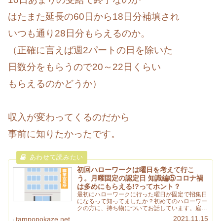
はたまた延長の60日から18日分補填され
いつも通り28日分もらえるのか。
（正確に言えば週2パートの日を除いた
日数分をもらうので20～22日くらい
もらえるのかどうか）
収入が変わってくるのだから
事前に知りたかったです。
初回ハローワークは曜日を考えて行こ
う。月曜固定の認定日 知識編⑤コロナ禍
は多めにもらえる!?ってホント？
最初にハローワークに行った曜日が固定で招集日
になるって知ってましたか？初めてのハローワー
クの方に、持ち物についてお話しています。雇用
保険受給資格者証の見方についてもエピソードあ
2021.11.15
tampopokaze.net