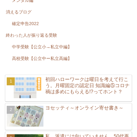
メンタル編
消えるブログ
確定申告2022
終わった人が振り返る受験
中学受験【公立小→私立中編】
高校受験【公立中ー私立高編】
初回ハローワークは曜日を考えて行こ
う。月曜固定の認定日 知識編⑤コロナ
禍は多めにもらえる!?ってホント？
ヨセッティ～オンライン寄せ書き～
私、派遣には向いていません。50代再