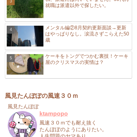
就職は派遣以外で探したい。
メンタル編②8月契約更新面談→更新
はやっぱりなし。涙流さずこらえた50
歳
ケーキをトングでつかむ裏技！ケーキ
屋のクリスマスの実情は？
風見たんぽぽの風速３０ｍ
風見たんぽぽ
ktampopo
風速３０ｍでも耐え抜く
たんぽぽのようにありたい。
人生問題のヤマあり