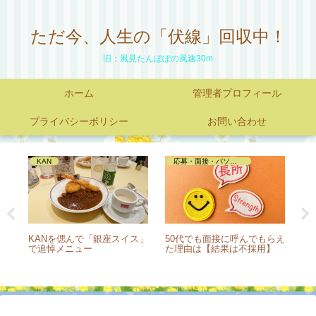
ただ今、人生の「伏線」回収中！
旧：風見たんぽぽの風速30m
ホーム
管理者プロフィール
プライバシーポリシー
お問い合わせ
KAN
応募・面接・パソコンテスト
面
KANを偲んで「銀座スイス」
50代でも面接に呼んでもらえ
メ
。涙
で追悼メニュー
た理由は【結果は不採用】
は