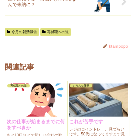
んで未納に？
今月の就活報告
再就職への道
ktampopo
関連記事
再就職への道
いろんな仕事
次の仕事が始まるまでに何
これが苦手です
をすべきか
レジのコイントレー、見づらい
です。50代になってますます見
あと10日ほどで新しい会社の勤