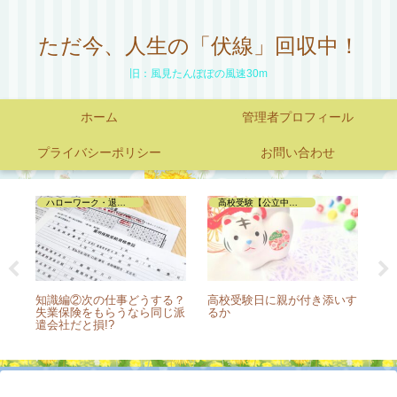
ただ今、人生の「伏線」回収中！
旧：風見たんぽぽの風速30m
ホーム
管理者プロフィール
プライバシーポリシー
お問い合わせ
ハローワーク・退職手続き編
高校受験【公立中ー私立高編】
歳だ
知識編②次の仕事どうする？
高校受験日に親が付き添いす
ツ
失業保険をもらうなら同じ派
るか
方
遣会社だと損!?