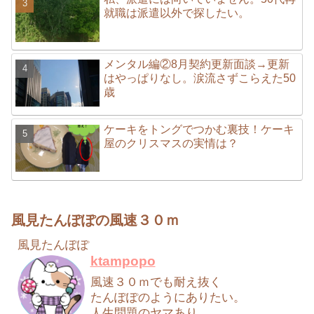
就職は派遣以外で探したい。
メンタル編②8月契約更新面談→更新
はやっぱりなし。涙流さずこらえた50
歳
ケーキをトングでつかむ裏技！ケーキ
屋のクリスマスの実情は？
風見たんぽぽの風速３０ｍ
風見たんぽぽ
ktampopo
風速３０ｍでも耐え抜く
たんぽぽのようにありたい。
人生問題のヤマあり