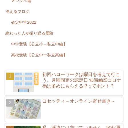
メンタル編
消えるブログ
確定申告2022
終わった人が振り返る受験
中学受験【公立小→私立中編】
高校受験【公立中ー私立高編】
初回ハローワークは曜日を考えて行こ
う。月曜固定の認定日 知識編⑤コロナ
禍は多めにもらえる!?ってホント？
ヨセッティ～オンライン寄せ書き～
私、派遣には向いていません。50代再