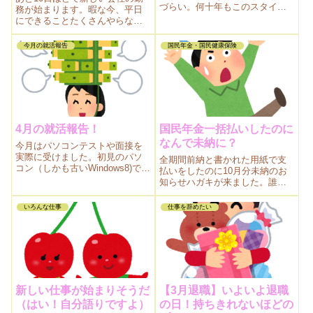
づらい。何十年もこのスタイル
務が始まります。暇な今、平日
ですね。再就職を考えるとオー
にできることたくさんやらない
トのレジに勤めたい。そして私
と。書きだして見ましたが全部
の第二の敵とは。ハロワ前日に
終わらなそう。
今月の就活報告
国民年金・国民健康保険
思う失業者のつぶやきです。
4月の就活報告！
国民年金一括払いしたのに
なんで未納に？
今月はパソコンテストや面接を
実際に受けました。初見のパソ
全期間前納と書かれた用紙で支
コン（しかも古いWindows8)での
払いをしたのに10月分未納のお
テストは難しかったです。ハロ
知らせハガキが来ました。誰の
ーワーク次回来所時間のしくみ
ミス？役所？年金事務所？ま、
がちょっとわかりました。
私の見落としなんだけど。全納
いろんな仕事
仕事を辞めたい
と前納は違うのか。落とし穴に
みなさんが落ちないようブログ
に書きます。
新しい仕事が始まりそうだ
【3月退職】いよいよ退職
（はい！自分語りですよ）
の日！持ちきれないほどの