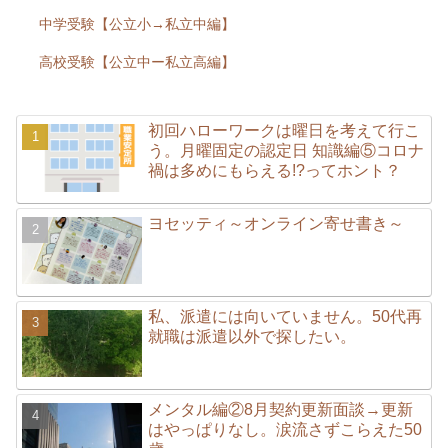
中学受験【公立小→私立中編】
高校受験【公立中ー私立高編】
初回ハローワークは曜日を考えて行こ
う。月曜固定の認定日 知識編⑤コロナ
禍は多めにもらえる!?ってホント？
ヨセッティ～オンライン寄せ書き～
私、派遣には向いていません。50代再
就職は派遣以外で探したい。
メンタル編②8月契約更新面談→更新
はやっぱりなし。涙流さずこらえた50