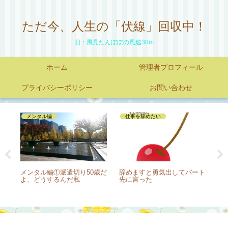
ただ今、人生の「伏線」回収中！
旧：風見たんぽぽの風速30m
ホーム
管理者プロフィール
プライバシーポリシー
お問い合わせ
メンタル編
仕事を辞めたい
せ
メンタル編①派遣切り50歳だ
辞めますと勇気出してパート
ヨ
外で
よ、どうするんだ私
先に言った
書