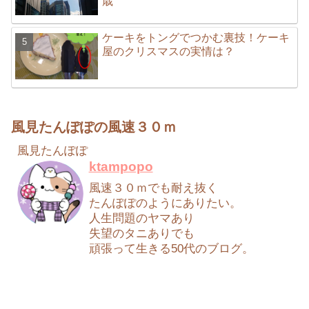
歳
ケーキをトングでつかむ裏技！ケーキ
屋のクリスマスの実情は？
風見たんぽぽの風速３０ｍ
風見たんぽぽ
ktampopo
風速３０ｍでも耐え抜く
たんぽぽのようにありたい。
人生問題のヤマあり
失望のタニありでも
頑張って生きる50代のブログ。