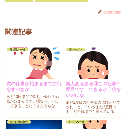
ktampopo
関連記事
再就職への道
新人のプロ
次の仕事が始まるまでに何
新人あるある③この仕事2
をすべきか
度目です できるか自信な
いのにな
あと10日ほどで新しい会社の勤
務が始まります。暇な今、平日
まだ2度目の仕事なのにひとりで
にできることたくさんやらない
やれ、と。「いやまだ2度目で
と。書きだして見ましたが全部
す」どの職場でも言っている気
終わらなそう。
がする。そういう先輩がどこに
でもいるってことなのでしょ
今月の就活報告
いろんな仕事
う。撲滅運動起こしたい気分で